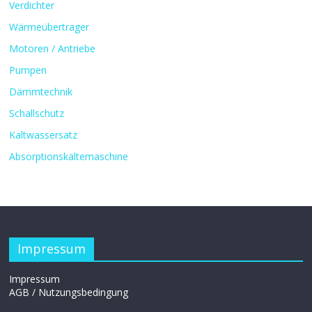
Verdichter
Wärmeübertrager
Motoren / Antriebe
Pumpen
Dämmtechnik
Schallschutz
Kaltwassersatz
Absorptionskältemaschine
Impressum
Impressum
AGB / Nutzungsbedingung